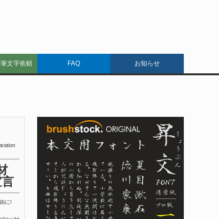
ル筆文字依頼
FAQ
お知らせ
aration
材
宣言
由に!