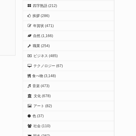
四字熟語
(212)
挨拶
(286)
年賀状
(471)
自然
(1,166)
職業
(254)
ビジネス
(485)
テクノロジー
(67)
食べ物
(3,148)
音楽
(473)
文化
(678)
アート
(82)
色
(37)
社会
(110)
国名
(287)