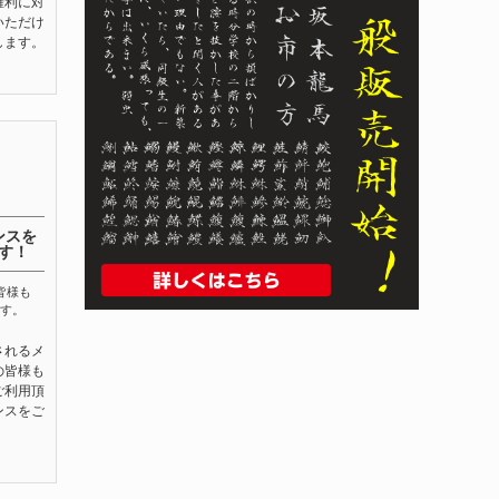
権利に対
いただけ
します。
ンスを
す！
皆様も
す。
されるメ
の皆様も
ご利用頂
ンスをご