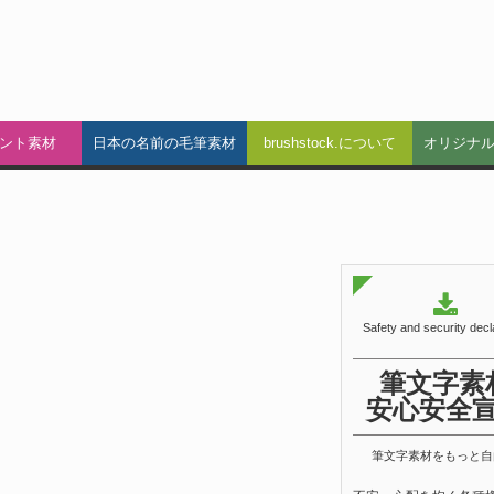
ント素材
日本の名前の毛筆素材
brushstock.について
オリジナ
Safety and security decl
筆文字素
安心安全
筆文字素材をもっと自