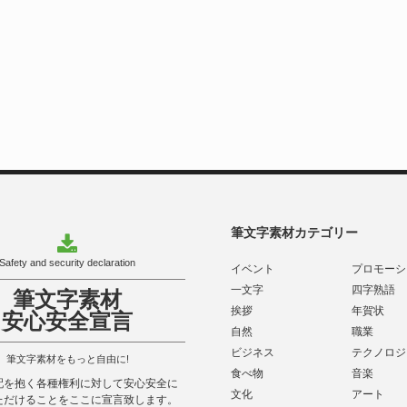
筆文字素材カテゴリー
Safety and security declaration
イベント
プロモーシ
一文字
四字熟語
筆文字素材
挨拶
年賀状
安心安全宣言
自然
職業
ビジネス
テクノロジ
筆文字素材をもっと自由に!
食べ物
音楽
配を抱く各種権利に対して安心安全に
文化
アート
ただけることをここに宣言致します。