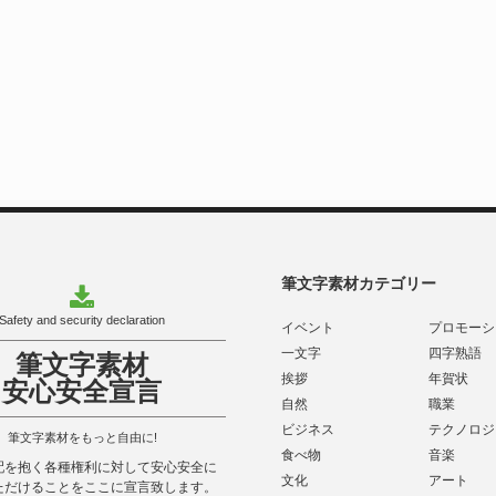
筆文字素材カテゴリー
Safety and security declaration
イベント
プロモーシ
一文字
四字熟語
筆文字素材
挨拶
年賀状
安心安全宣言
自然
職業
ビジネス
テクノロジ
筆文字素材をもっと自由に!
食べ物
音楽
配を抱く各種権利に対して安心安全に
文化
アート
ただけることをここに宣言致します。