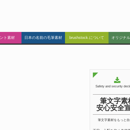
ント素材
日本の名前の毛筆素材
brushstock.について
オリジナ
Safety and security decl
筆文字素
安心安全
筆文字素材をもっと自