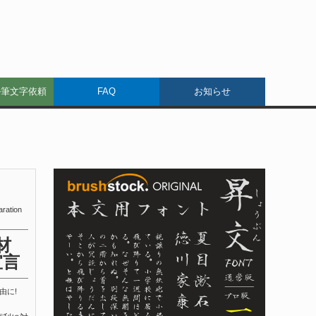
ル筆文字依頼
FAQ
お知らせ
aration
材
宣言
由に!