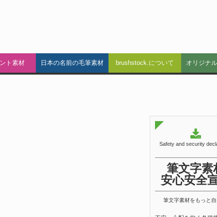
ント素材
日本の名前の毛筆素材
brushstock.について
オリジナ
Safety and security decl
筆文字素
安心安全
筆文字素材をもっと自