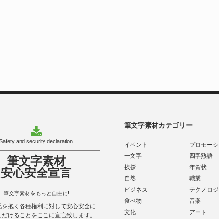
筆文字素材カテゴリー
Safety and security declaration
イベント
プロモーシ
一文字
四字熟語
筆文字素材
挨拶
年賀状
安心安全宣言
自然
職業
ビジネス
テクノロジ
筆文字素材をもっと自由に!
食べ物
音楽
配を抱く各種権利に対して安心安全に
文化
アート
ただけることをここに宣言致します。