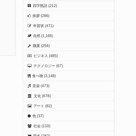
四字熟語
(212)
挨拶
(286)
年賀状
(471)
自然
(1,166)
職業
(254)
ビジネス
(485)
テクノロジー
(67)
食べ物
(3,148)
音楽
(473)
文化
(678)
アート
(82)
色
(37)
社会
(110)
国名
(287)