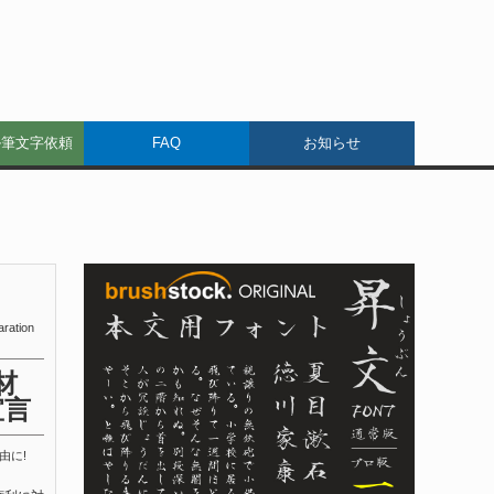
ル筆文字依頼
FAQ
お知らせ
aration
材
宣言
由に!