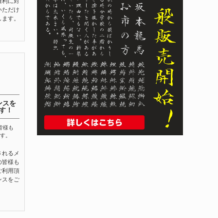
権利に対
いただけ
します。
ンスを
す！
皆様も
す。
されるメ
の皆様も
ご利用頂
ンスをご