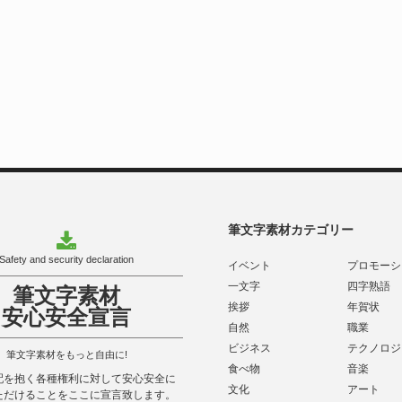
筆文字素材カテゴリー
Safety and security declaration
イベント
プロモーシ
一文字
四字熟語
筆文字素材
挨拶
年賀状
安心安全宣言
自然
職業
ビジネス
テクノロジ
筆文字素材をもっと自由に!
食べ物
音楽
配を抱く各種権利に対して安心安全に
文化
アート
ただけることをここに宣言致します。