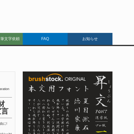
ル筆文字依頼
FAQ
お知らせ
aration
材
宣言
由に!