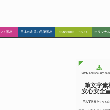
ント素材
日本の名前の毛筆素材
brushstock.について
オリジナ
Safety and security decl
筆文字素
安心安全
筆文字素材をもっと自