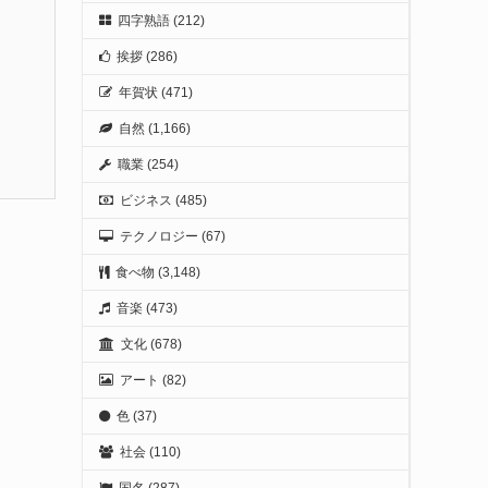
四字熟語
(212)
挨拶
(286)
年賀状
(471)
自然
(1,166)
職業
(254)
ビジネス
(485)
テクノロジー
(67)
食べ物
(3,148)
音楽
(473)
文化
(678)
アート
(82)
色
(37)
社会
(110)
国名
(287)