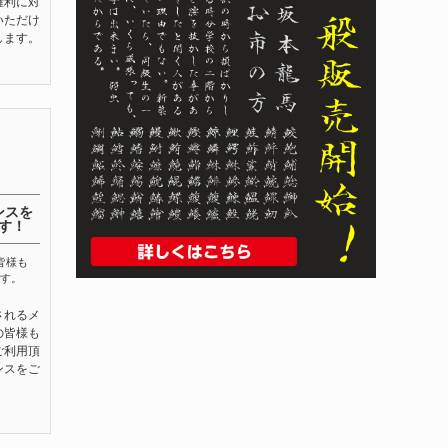
権利に対
いただけ
します。
ンスを
す！
皆様も
す。
されるメ
の皆様も
ご利用頂
ンスをご