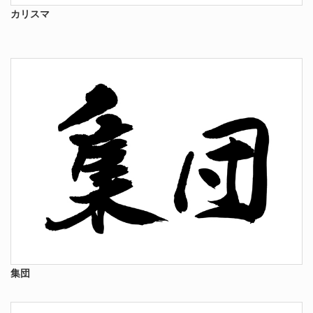
カリスマ
集団