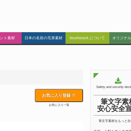
ント素材
日本の名前の毛筆素材
brushstock.について
オリジナ
Safety and security decl
お気に入り登録
筆文字素
お気に入り一覧
安心安全
筆文字素材をもっと自