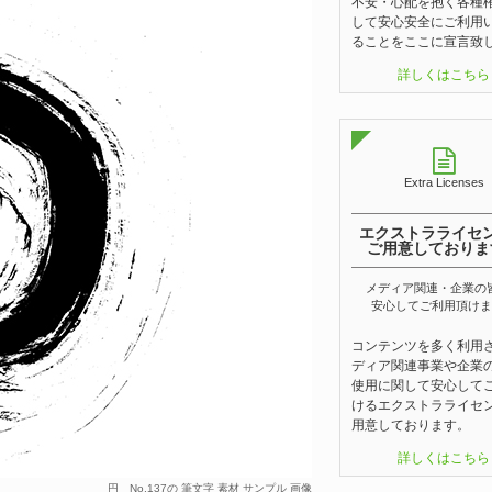
不安・心配を抱く各種
して安心安全にご利用
ることをここに宣言致
詳しくはこちら
Extra Licenses
エクストラライセ
ご用意しておりま
メディア関連・企業の
安心してご利用頂けま
コンテンツを多く利用
ディア関連事業や企業
使用に関して安心して
けるエクストラライセ
用意しております。
詳しくはこちら
円 No.137の 筆文字 素材 サンプル 画像