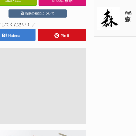
total×
221
shopに移動
画像の種類について
アしてください！ ／
Hatena
Pin it