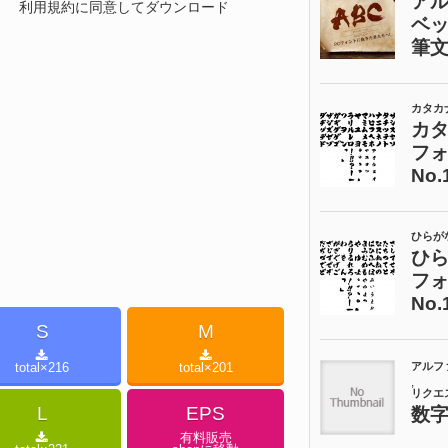
利用規約に同意してダウンロード
S
M
total×
216
total×
201
L
EPS
有料販売