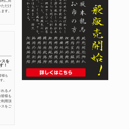
権利に対
いただけ
します。
ンスを
す！
皆様も
す。
されるメ
の皆様も
ご利用頂
ンスをご