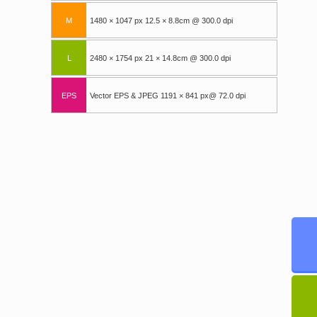
M
1480 × 1047 px 12.5 × 8.8cm @ 300.0 dpi
L
2480 × 1754 px 21 × 14.8cm @ 300.0 dpi
EPS
Vector EPS & JPEG 1191 × 841 px@ 72.0 dpi