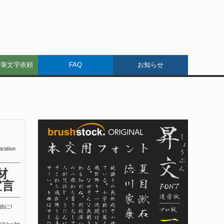
ル筆文字依頼
FAQ
お知らせ
aration
材
宣言
由に!