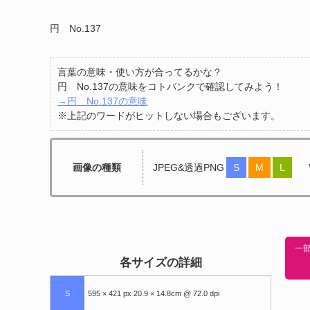
円 No.137
言葉の意味・使い方が合ってるかな？
円 No.137の意味をコトバンクで確認してみよう！
→円 No.137の意味
※上記のワードがヒットしない場合もございます。
画像の種類
JPEG&透過PNG
S
M
L
一部
各サイズの詳細
S
595 × 421 px 20.9 × 14.8cm @ 72.0 dpi