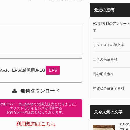
最近の投稿
FONT素材のアンケー
て
リクエストの筆文字
三角の毛筆素材
Vector EPS&確認用JPEG
EPS
円の毛筆素材
年賀状の筆文字素材
無料ダウンロード
のEPSデータはShopでの購入販売となりました。
エクストラライセンスが付帯する
只今人気の文字
お得なデータ販売となっております。
利用規約はこちら