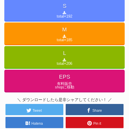
S
total×
192
M
total×
185
L
total×
206
EPS
有料販売
shopに移動
＼ ダウンロードしたら是非シャアしてください！ ／
Tweet
Share
Hatena
Pin it