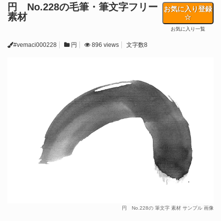
円 No.228の毛筆・筆文字フリー
お気に入り登録
素材
お気に入り一覧
#vemaci000228
円
896 views
文字数8
円 No.228の 筆文字 素材 サンプル 画像