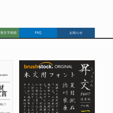
ル筆文字依頼
FAQ
お知らせ
aration
材
宣言
由に!