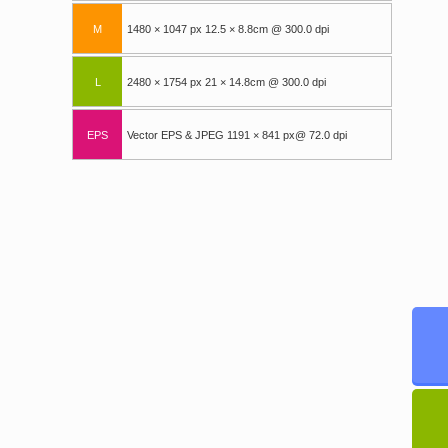
M
1480 × 1047 px 12.5 × 8.8cm @ 300.0 dpi
L
2480 × 1754 px 21 × 14.8cm @ 300.0 dpi
EPS
Vector EPS & JPEG 1191 × 841 px@ 72.0 dpi