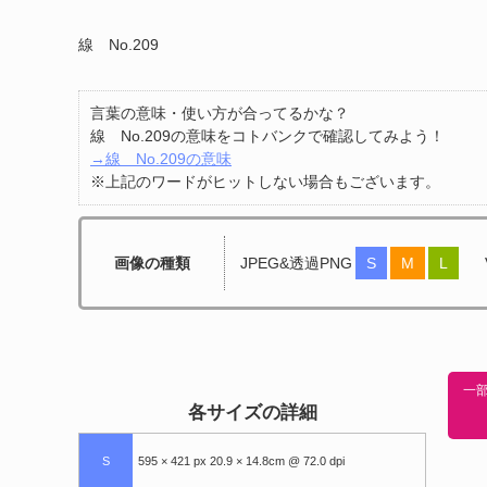
線 No.209
言葉の意味・使い方が合ってるかな？
線 No.209の意味をコトバンクで確認してみよう！
→線 No.209の意味
※上記のワードがヒットしない場合もございます。
画像の種類
JPEG&透過PNG
S
M
L
一部
各サイズの詳細
S
595 × 421 px 20.9 × 14.8cm @ 72.0 dpi