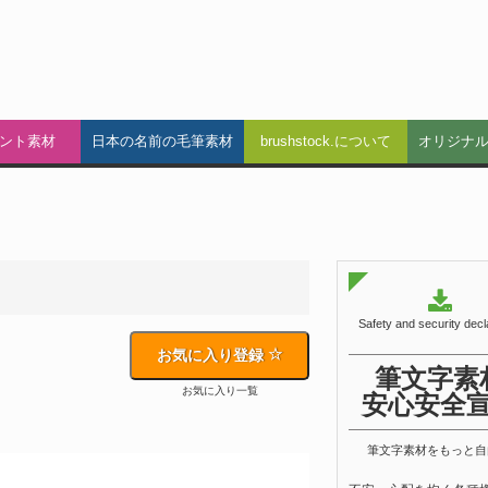
ント素材
日本の名前の毛筆素材
brushstock.について
オリジナ
Safety and security decl
お気に入り登録
筆文字素
お気に入り一覧
安心安全
筆文字素材をもっと自