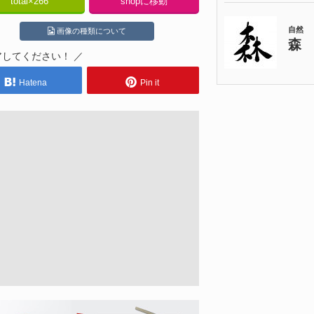
total×
266
shopに移動
画像の種類について
アしてください！ ／
Hatena
Pin it