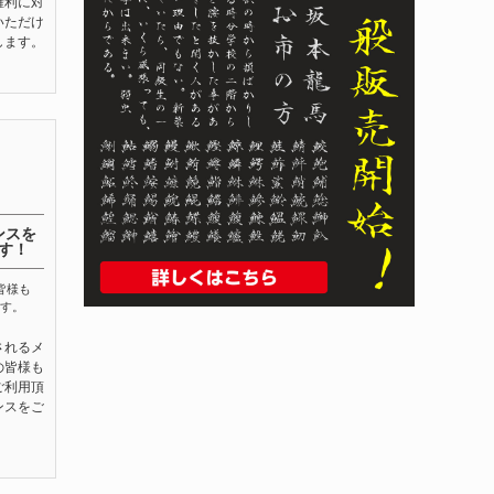
権利に対
いただけ
します。
ンスを
す！
皆様も
す。
されるメ
の皆様も
ご利用頂
ンスをご