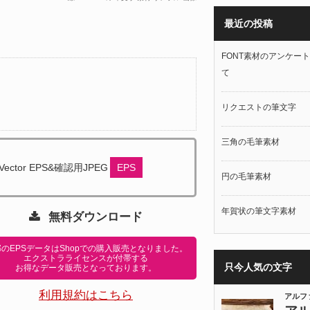
最近の投稿
FONT素材のアンケー
て
リクエストの筆文字
三角の毛筆素材
Vector EPS&確認用JPEG
EPS
円の毛筆素材
年賀状の筆文字素材
無料ダウンロード
のEPSデータはShopでの購入販売となりました。
エクストラライセンスが付帯する
只今人気の文字
お得なデータ販売となっております。
利用規約はこちら