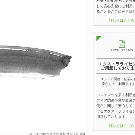
不安・心配を抱く各種
して安心安全にご利用
ることをここに宣言致
詳しくはこちら
Extra Licenses
エクストラライセ
ご用意しておりま
メディア関連・企業の
安心してご利用頂けま
コンテンツを多く利用
ディア関連事業や企業
使用に関して安心して
けるエクストラライセ
用意しております。
詳しくはこちら
線 No.209の 筆文字 素材 サンプル 画像