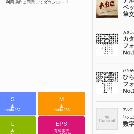
利用規約に同意してダウンロード
S
M
total×
252
total×
256
L
EPS
有料販売