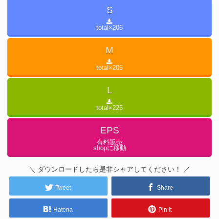
S
total×
206
M
total×
205
L
total×
225
EPS
有料販売
shopに移動
＼ ダウンロードしたら是非シャアしてください！ ／
Tweet
Share
Hatena
Pin it