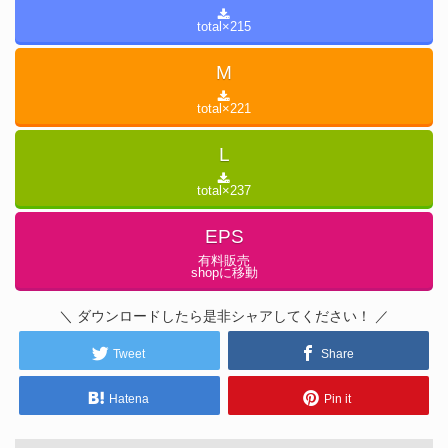
total×
215
M
total×
221
L
total×
237
EPS
有料販売
shopに移動
＼ ダウンロードしたら是非シャアしてください！ ／
Tweet
Share
Hatena
Pin it