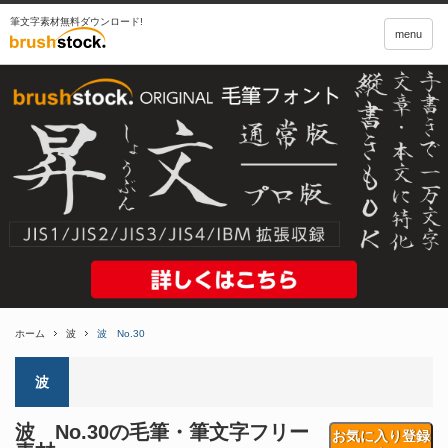
筆文字素材無料ダウンロード!
menu
ホーム
波
波 No.30
波
波 No.30の毛筆・筆文字フリー
お気に入り登録