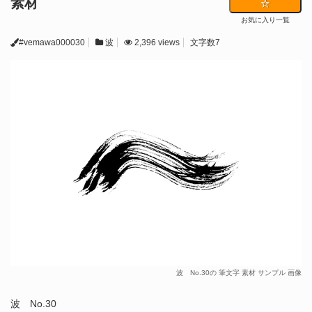
素材
お気に入り一覧
#vemawa000030
波
2,396 views
文字数7
波 No.30の 筆文字 素材 サンプル 画像
波 No.30