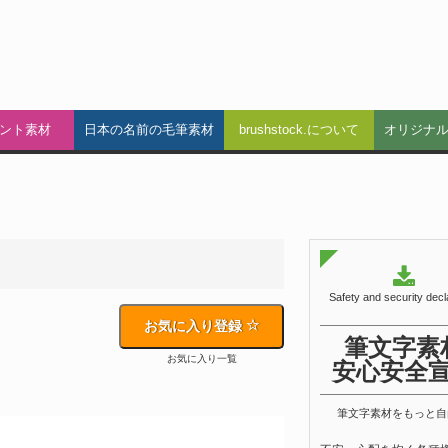
ント素材
日本の名前の毛筆素材
brushstock.について
オリジナ
Safety and security decl
お気に入り登録
筆文字素
お気に入り一覧
安心安全
筆文字素材をもっと自