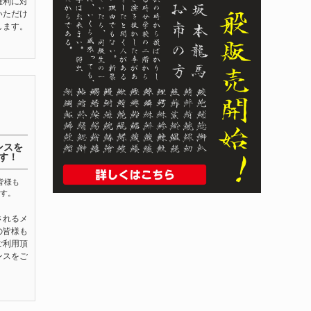
権利に対
いただけ
します。
ンスを
す！
皆様も
す。
されるメ
の皆様も
ご利用頂
ンスをご