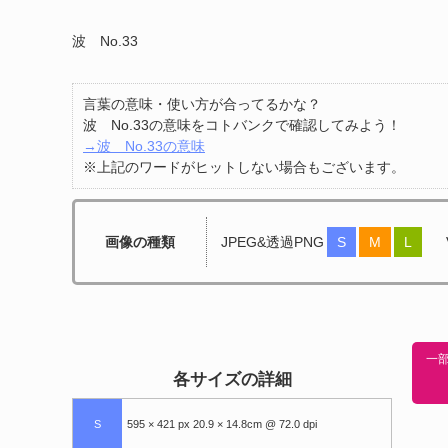
波 No.33
言葉の意味・使い方が合ってるかな？
波 No.33の意味をコトバンクで確認してみよう！
→波 No.33の意味
※上記のワードがヒットしない場合もございます。
画像の種類
JPEG&透過PNG
S
M
L
一部
各サイズの詳細
S
595 × 421 px 20.9 × 14.8cm @ 72.0 dpi