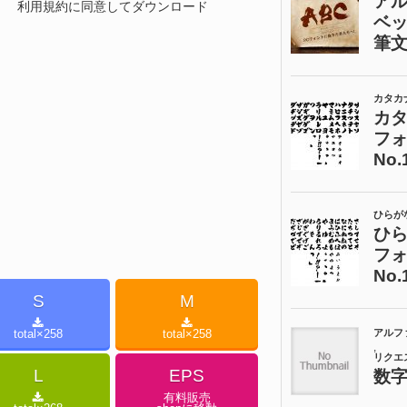
利用規約に同意してダウンロード
S
M
total×
258
total×
258
L
EPS
有料販売