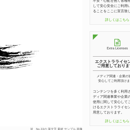
不安・心配を抱く各種
して安心安全にご利用
ることをここに宣言致
詳しくはこちら
Extra Licenses
エクストラライセ
ご用意しておりま
メディア関連・企業の
安心してご利用頂けま
コンテンツを多く利用
ディア関連事業や企業
使用に関して安心して
けるエクストラライセ
用意しております。
詳しくはこちら
波 No.33の 筆文字 素材 サンプル 画像