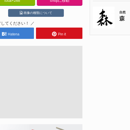
total×
268
shopに移動
画像の種類について
アしてください！ ／
Hatena
Pin it