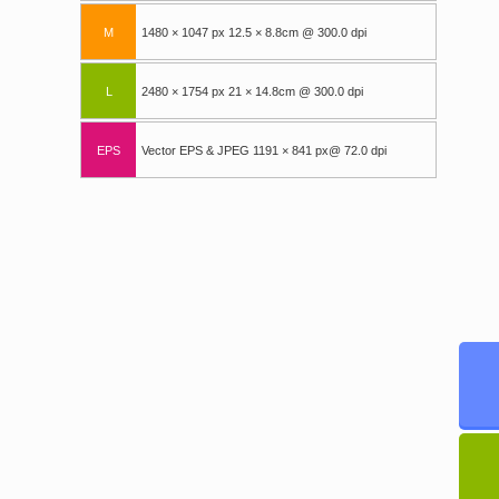
M
1480 × 1047 px 12.5 × 8.8cm @ 300.0 dpi
L
2480 × 1754 px 21 × 14.8cm @ 300.0 dpi
EPS
Vector EPS & JPEG 1191 × 841 px@ 72.0 dpi