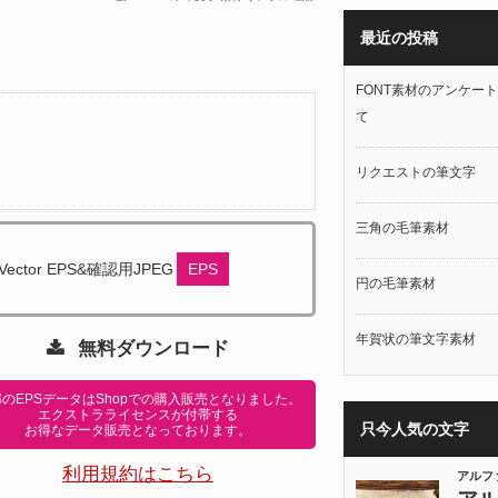
最近の投稿
FONT素材のアンケー
て
リクエストの筆文字
三角の毛筆素材
Vector EPS&確認用JPEG
EPS
円の毛筆素材
年賀状の筆文字素材
無料ダウンロード
のEPSデータはShopでの購入販売となりました。
エクストラライセンスが付帯する
只今人気の文字
お得なデータ販売となっております。
利用規約はこちら