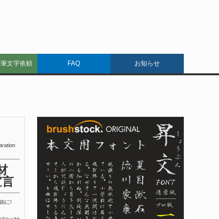
ル筆文字依頼
FAQ
お知らせ
aration
材
宣言
由に!