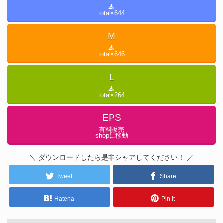
total×
644
M
total×
646
L
total×
264
EPS
有料販売
shopに移動
＼ ダウンロードしたら是非シャアしてください！ ／
Tweet
Share
Hatena
Pin it