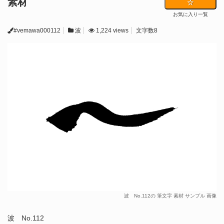
素材
お気に入り一覧
#vemawa000112
波
1,224 views
文字数8
波 No.112の 筆文字 素材 サンプル 画像
波 No.112