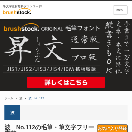
筆文字素材無料ダウンロード!
menu
ホーム
波
波 No.112
波
波 No.112の毛筆・筆文字フリー
お気に入り登録