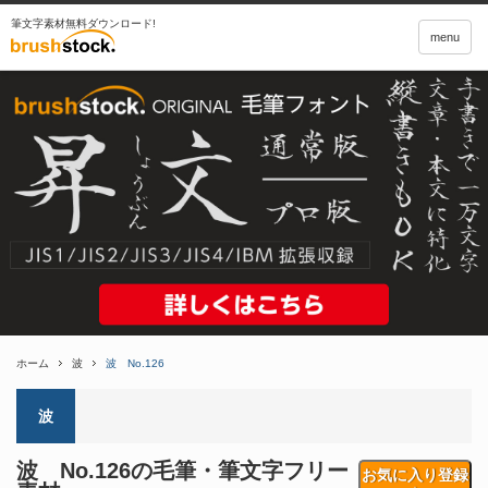
筆文字素材無料ダウンロード!
menu
ホーム
波
波 No.126
波
波 No.126の毛筆・筆文字フリー
お気に入り登録