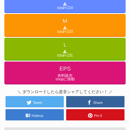
total×
214
M
total×
220
L
total×
231
EPS
有料販売
shopに移動
＼ ダウンロードしたら是非シャアしてください！ ／
Tweet
Share
Hatena
Pin it