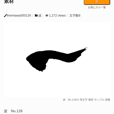
素材
お気に入り一覧
#vemawa000126
波
1,272 views
文字数8
波 No.126の 筆文字 素材 サンプル 画像
波 No.126