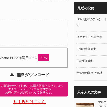
最近の投稿
FONT素材のアンケー
て
リクエストの筆文字
三角の毛筆素材
Vector EPS&確認用JPEG
EPS
円の毛筆素材
年賀状の筆文字素材
無料ダウンロード
のEPSデータはShopでの購入販売となりました。
エクストラライセンスが付帯する
只今人気の文字
お得なデータ販売となっております。
利用規約はこちら