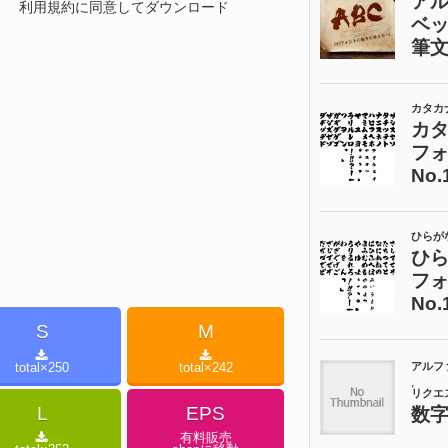
利用規約に同意してダウンロード
S
M
total×
250
total×
242
L
EPS
有料販売