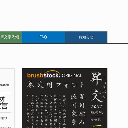
ル筆文字依頼
FAQ
お知らせ
aration
材
宣言
由に!