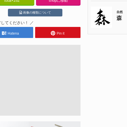
total×
252
shopに移動
画像の種類について
アしてください！ ／
Hatena
Pin it