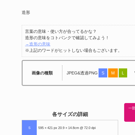
造形
言葉の意味・使い方が合ってるかな？
造形の意味をコトバンクで確認してみよう！
→造形の意味
※上記のワードがヒットしない場合もございます。
画像の種類
JPEG&透過PNG
S
M
L
一部
各サイズの詳細
S
595 × 421 px 20.9 × 14.8cm @ 72.0 dpi