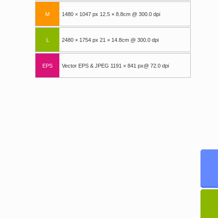
M
1480 × 1047 px 12.5 × 8.8cm @ 300.0 dpi
L
2480 × 1754 px 21 × 14.8cm @ 300.0 dpi
EPS
Vector EPS & JPEG 1191 × 841 px@ 72.0 dpi