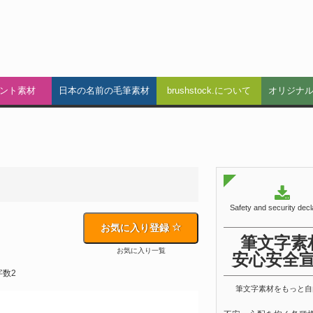
ント素材
日本の名前の毛筆素材
brushstock.について
オリジナ
Safety and security decl
お気に入り登録
筆文字素
お気に入り一覧
安心安全
字数2
筆文字素材をもっと自