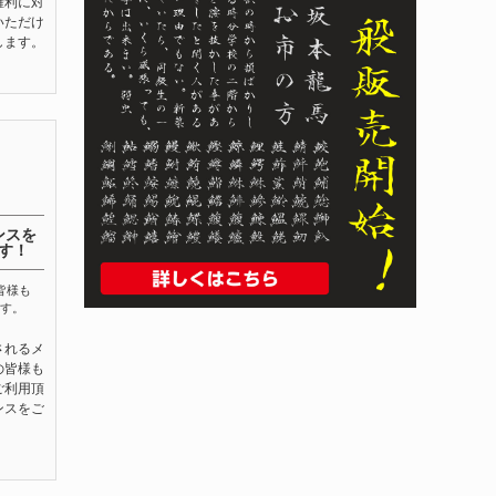
権利に対
いただけ
します。
ンスを
す！
皆様も
す。
されるメ
の皆様も
ご利用頂
ンスをご