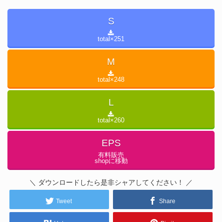
S
total×
251
M
total×
248
L
total×
260
EPS
有料販売
shopに移動
＼ ダウンロードしたら是非シャアしてください！ ／
Tweet
Share