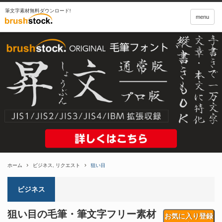
筆文字素材無料ダウンロード!
menu
ホーム
ビジネス
,
リクエスト
狙い目
ビジネス
狙い目の毛筆・筆文字フリー素材
お気に入り登録