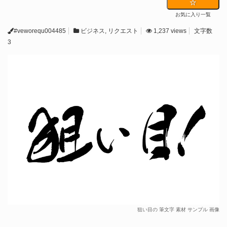
お気に入り一覧
#veworequ004485
ビジネス
,
リクエスト
1,237 views
文字数
3
狙い目の 筆文字 素材 サンプル 画像