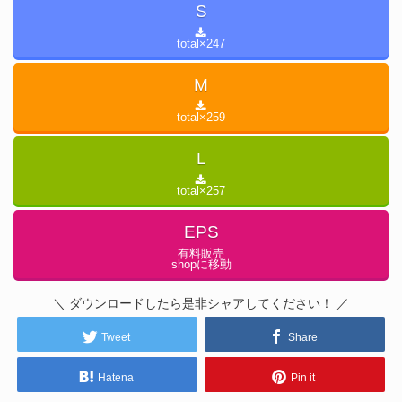
S
total×
247
M
total×
259
L
total×
257
EPS
有料販売
shopに移動
＼ ダウンロードしたら是非シャアしてください！ ／
Tweet
Share
Hatena
Pin it