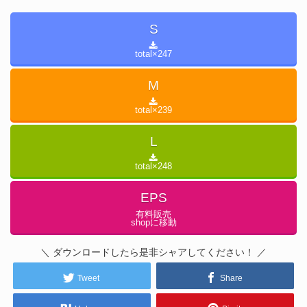
S
total×
247
M
total×
239
L
total×
248
EPS
有料販売
shopに移動
＼ ダウンロードしたら是非シャアしてください！ ／
Tweet
Share