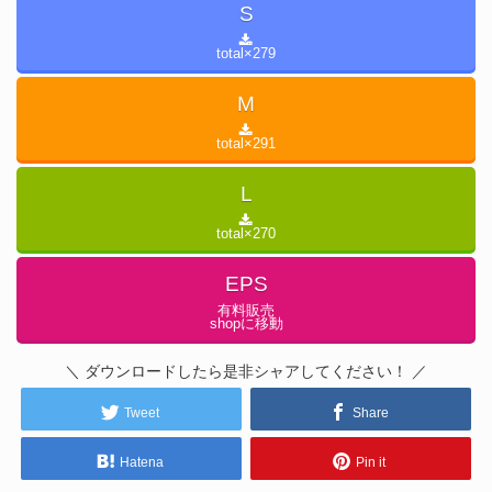
S
total×
279
M
total×
291
L
total×
270
EPS
有料販売
shopに移動
＼ ダウンロードしたら是非シャアしてください！ ／
Tweet
Share
Hatena
Pin it