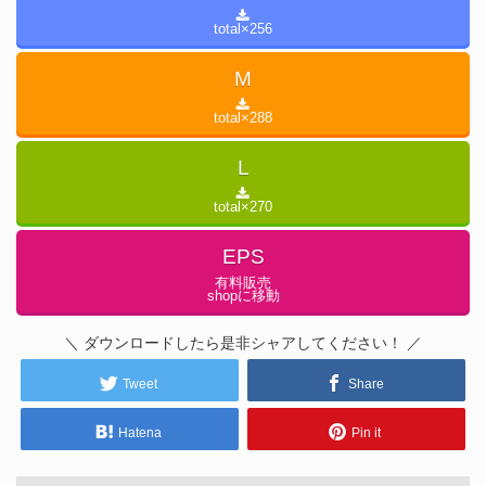
total×
256
M
total×
288
L
total×
270
EPS
有料販売
shopに移動
＼ ダウンロードしたら是非シャアしてください！ ／
Tweet
Share
Hatena
Pin it