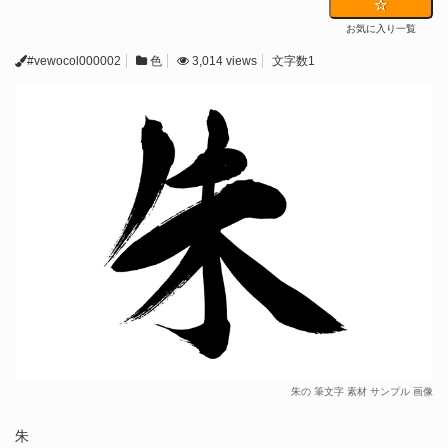
お気に入り一覧
#vewocol000002
色
3,014 views
文字数1
朱の 筆文字 素材 サンプル 画像
朱