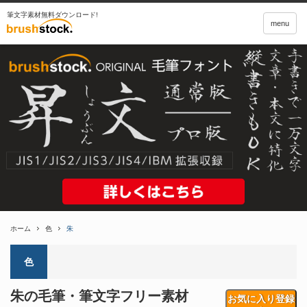
筆文字素材無料ダウンロード!
menu
ホーム
色
朱
色
朱の毛筆・筆文字フリー素材
お気に入り登録