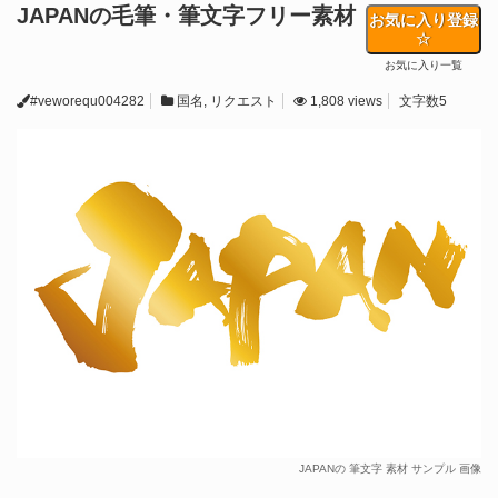
JAPANの毛筆・筆文字フリー素材
お気に入り登録
お気に入り一覧
#veworequ004282
国名
,
リクエスト
1,808 views
文字数5
JAPANの 筆文字 素材 サンプル 画像