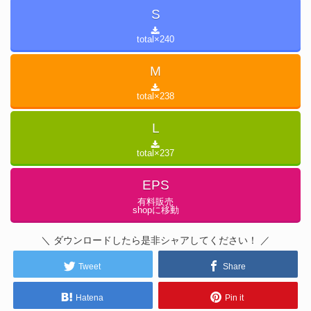
S
total×
240
M
total×
238
L
total×
237
EPS
有料販売
shopに移動
＼ ダウンロードしたら是非シャアしてください！ ／
Tweet
Share
Hatena
Pin it