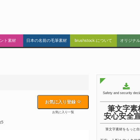
ント素材
日本の名前の毛筆素材
brushstock.について
オリジナ
Safety and security decl
お気に入り登録
筆文字素
お気に入り一覧
安心安全
数5
筆文字素材をもっと自