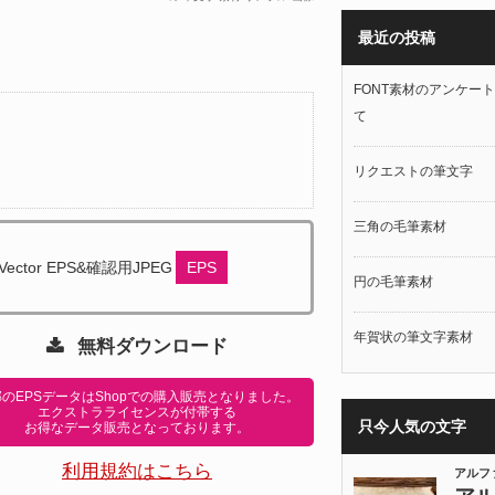
最近の投稿
FONT素材のアンケー
て
リクエストの筆文字
三角の毛筆素材
Vector EPS&確認用JPEG
EPS
円の毛筆素材
年賀状の筆文字素材
無料ダウンロード
のEPSデータはShopでの購入販売となりました。
エクストラライセンスが付帯する
只今人気の文字
お得なデータ販売となっております。
利用規約はこちら