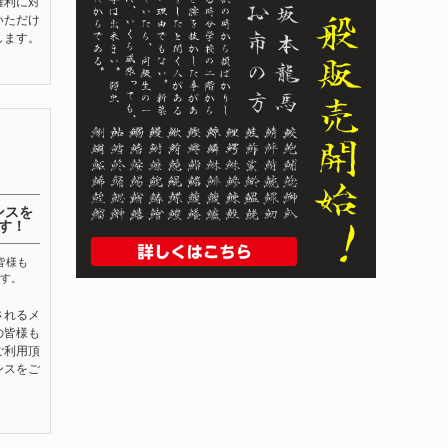
権利に対
いただけ
します。
ンスを
す！
皆様も
す。
されるメ
の皆様も
ご利用頂
ンスをご