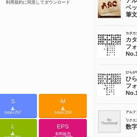
利用規約に同意してダウンロード
S
M
total×
257
total×
259
L
EPS
有料販売