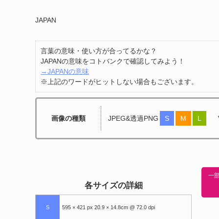
JAPAN
言葉の意味・使い方が合ってるかな？
JAPANの意味をコトバンクで確認してみよう！
→JAPANの意味
※上記のワードがヒットしない場合もございます。
画像の種類
JPEG&透過PNG
S
M
L
一部
各サイズの詳細
S
595 × 421 px 20.9 × 14.8cm @ 72.0 dpi