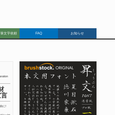
ル筆文字依頼
FAQ
お知らせ
aration
材
宣言
由に!