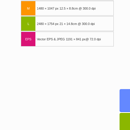
M
1480 × 1047 px 12.5 × 8.8cm @ 300.0 dpi
L
2480 × 1754 px 21 × 14.8cm @ 300.0 dpi
EPS
Vector EPS & JPEG 1191 × 841 px@ 72.0 dpi