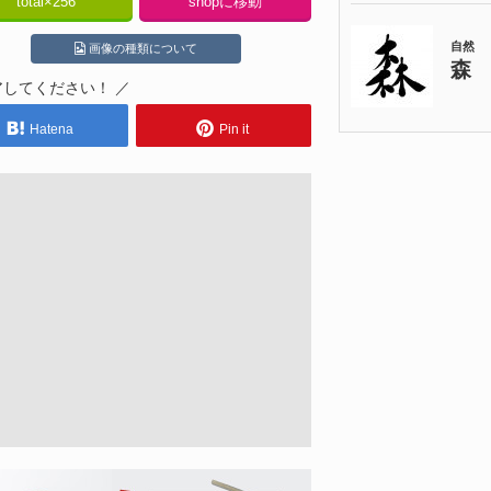
total×
256
shopに移動
画像の種類について
アしてください！ ／
Hatena
Pin it