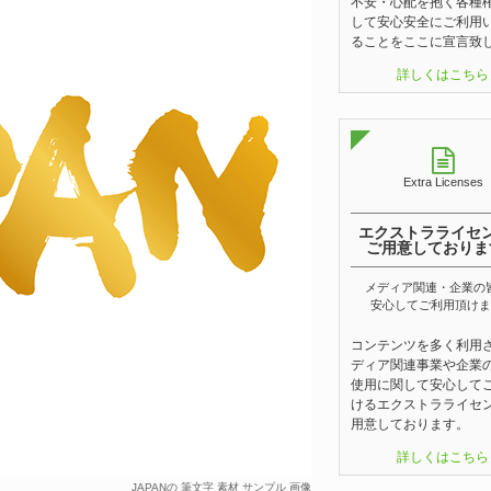
不安・心配を抱く各種
して安心安全にご利用
ることをここに宣言致
詳しくはこちら
Extra Licenses
エクストラライセ
ご用意しておりま
メディア関連・企業の
安心してご利用頂けま
コンテンツを多く利用
ディア関連事業や企業
使用に関して安心して
けるエクストラライセ
用意しております。
詳しくはこちら
JAPANの 筆文字 素材 サンプル 画像