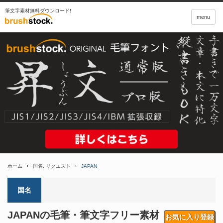
筆文字素材無料ダウンロード!
menu
ホーム
国名
,
リクエスト
JAPAN
国名
JAPANの毛筆・筆文字フリー素材
お気に入り登録