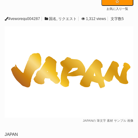
お気に入り一覧
#veworequ004287
国名
,
リクエスト
1,312 views
文字数5
JAPANの 筆文字 素材 サンプル 画像
JAPAN