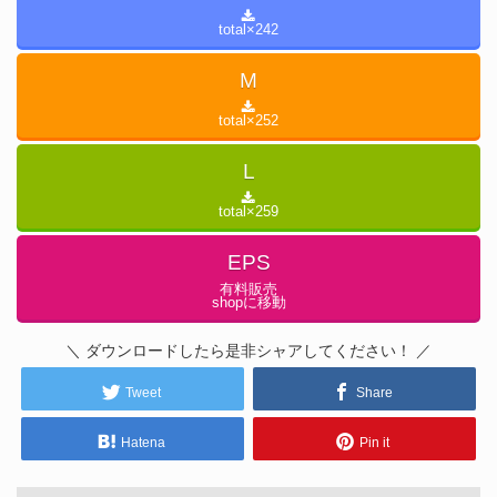
total×
242
M
total×
252
L
total×
259
EPS
有料販売
shopに移動
＼ ダウンロードしたら是非シャアしてください！ ／
Tweet
Share
Hatena
Pin it