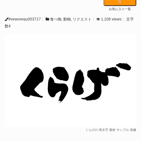
お気に入り一覧
#veworequ003717
食べ物
,
動物
,
リクエスト
1,106 views
文字
数4
くらげの 筆文字 素材 サンプル 画像