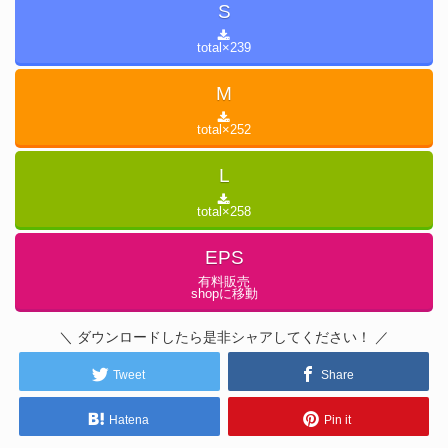
S
total×
239
M
total×
252
L
total×
258
EPS
有料販売
shopに移動
＼ ダウンロードしたら是非シャアしてください！ ／
Tweet
Share
Hatena
Pin it