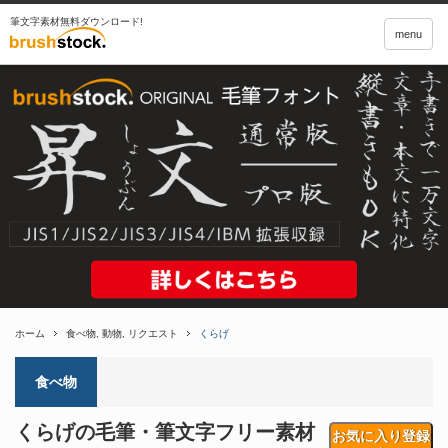
筆文字素材無料ダウンロード!
menu
ホーム
食べ物
,
動物
,
リクエスト
くらげ
食べ物
くらげの毛筆・筆文字フリー素材
お気に入り登録