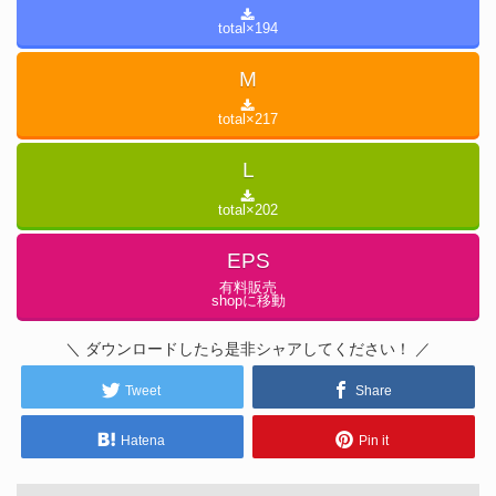
total×
194
M
total×
217
L
total×
202
EPS
有料販売
shopに移動
＼ ダウンロードしたら是非シャアしてください！ ／
Tweet
Share
Hatena
Pin it