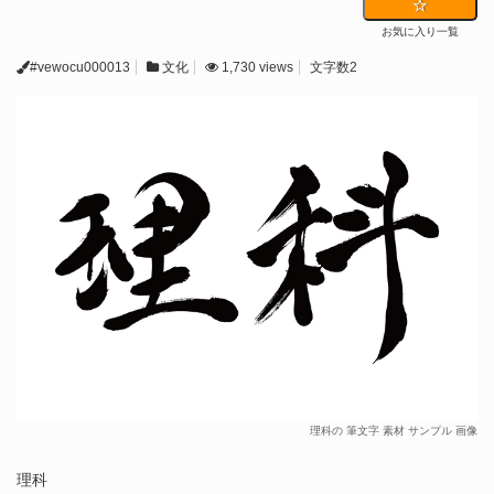
お気に入り一覧
#vewocu000013
文化
1,730 views
文字数2
理科の 筆文字 素材 サンプル 画像
理科