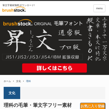
筆文字素材無料ダウンロード!
menu
ホーム
文化
理科
文化
理科の毛筆・筆文字フリー素材
お気に入り登録