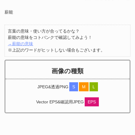
薪能
言葉の意味・使い方が合ってるかな？
薪能の意味をコトバンクで確認してみよう！
→薪能の意味
※上記のワードがヒットしない場合もございます。
画像の種類
JPEG&透過PNG
S
M
L
Vector EPS&確認用JPEG
EPS