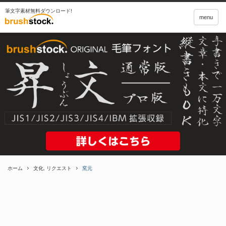
筆文字素材無料ダウンロード!
menu
ホーム
文化
,
リクエスト
窯元