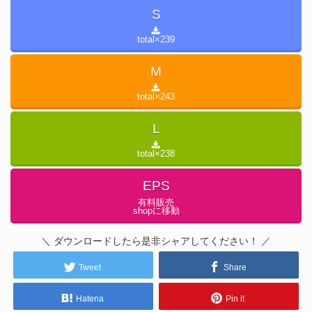
S
total×
239
M
total×
243
L
total×
238
EPS
有料販売
shopに移動
＼ ダウンロードしたら是非シャアしてください！ ／
Tweet
Share
Hatena
Pin it