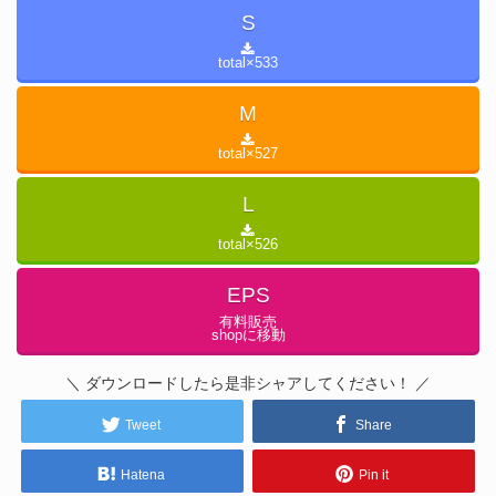
S
total×
533
M
total×
527
L
total×
526
EPS
有料販売
shopに移動
＼ ダウンロードしたら是非シャアしてください！ ／
Tweet
Share
Hatena
Pin it