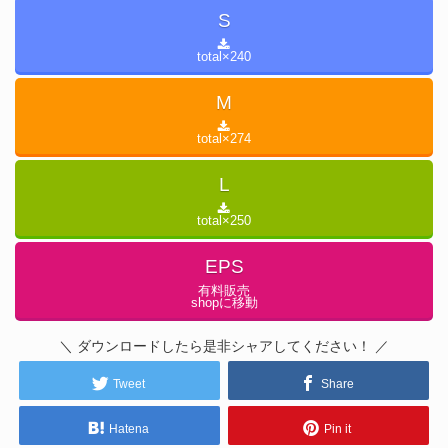
S
total×
240
M
total×
274
L
total×
250
EPS
有料販売
shopに移動
＼ ダウンロードしたら是非シャアしてください！ ／
Tweet
Share
Hatena
Pin it