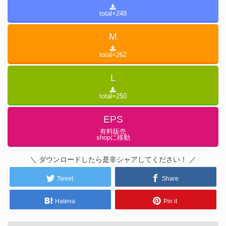
total×
248
M
total×
262
L
total×
250
EPS
有料販売
shopに移動
＼ ダウンロードしたら是非シャアしてください！ ／
Tweet
Share
Hatena
Pin it