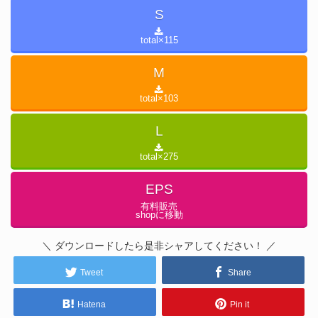
S
total×
115
M
total×
103
L
total×
275
EPS
有料販売
shopに移動
＼ ダウンロードしたら是非シャアしてください！ ／
Tweet
Share
Hatena
Pin it