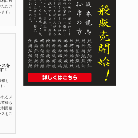
権利に対
いただけ
します。
ンスを
す！
皆様も
す。
されるメ
の皆様も
ご利用頂
ンスをご