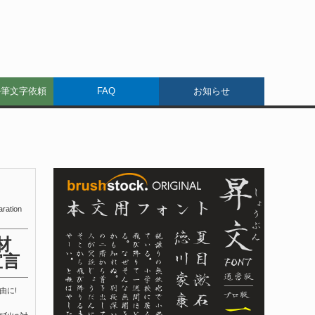
ル筆文字依頼
FAQ
お知らせ
aration
材
宣言
由に!