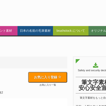
ント素材
日本の名前の毛筆素材
brushstock.について
オリジナ
Safety and security decl
お気に入り登録
筆文字素
お気に入り一覧
安心安全
数2
筆文字素材をもっと自