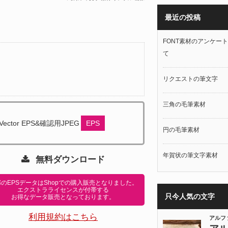
最近の投稿
FONT素材のアンケー
て
リクエストの筆文字
三角の毛筆素材
Vector EPS&確認用JPEG
EPS
円の毛筆素材
年賀状の筆文字素材
無料ダウンロード
のEPSデータはShopでの購入販売となりました。
エクストラライセンスが付帯する
只今人気の文字
お得なデータ販売となっております。
利用規約はこちら