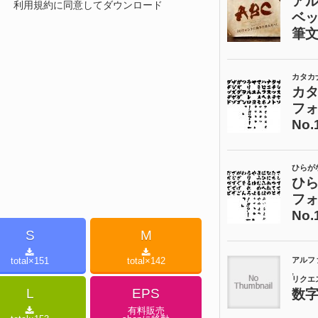
利用規約に同意してダウンロード
S
M
total×
151
total×
142
L
EPS
有料販売