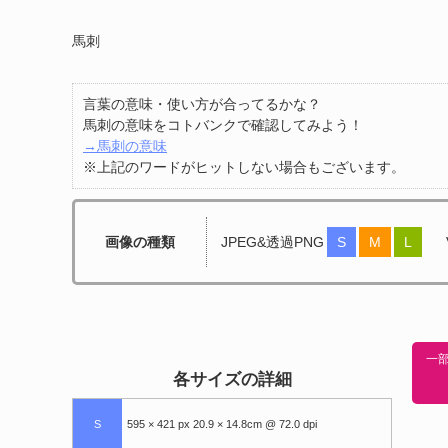
馬刺
言葉の意味・使い方が合ってるかな？
馬刺の意味をコトバンクで確認してみよう！
→馬刺の意味
※上記のワードがヒットしない場合もございます。
画像の種類
JPEG&透過PNG
S
M
L
一部
各サイズの詳細
S
595 × 421 px 20.9 × 14.8cm @ 72.0 dpi