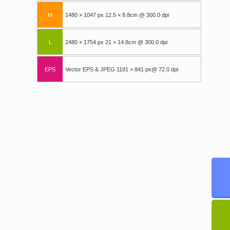
M
1480 × 1047 px 12.5 × 8.8cm @ 300.0 dpi
L
2480 × 1754 px 21 × 14.8cm @ 300.0 dpi
EPS
Vector EPS & JPEG 1191 × 841 px@ 72.0 dpi