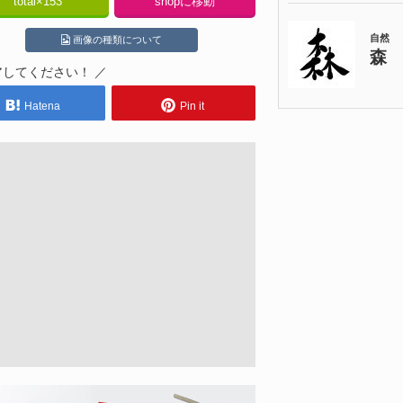
total×
153
shopに移動
画像の種類について
アしてください！ ／
Hatena
Pin it