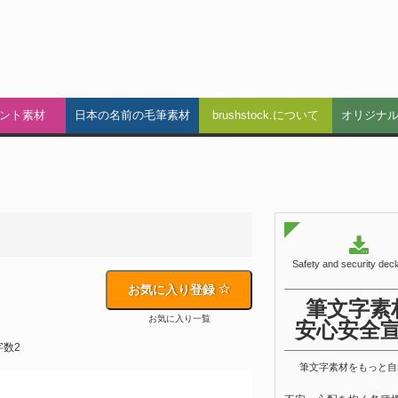
ント素材
日本の名前の毛筆素材
brushstock.について
オリジナ
Safety and security decl
お気に入り登録
筆文字素
お気に入り一覧
安心安全
字数2
筆文字素材をもっと自