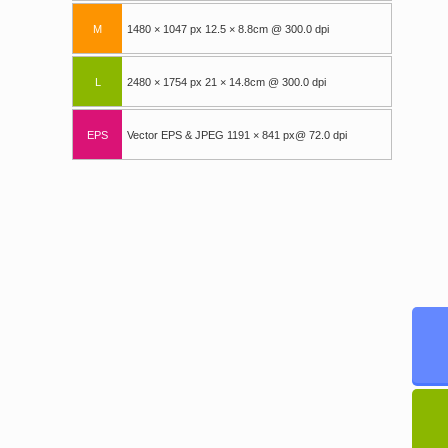
M
1480 × 1047 px 12.5 × 8.8cm @ 300.0 dpi
L
2480 × 1754 px 21 × 14.8cm @ 300.0 dpi
EPS
Vector EPS & JPEG 1191 × 841 px@ 72.0 dpi