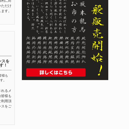
権利に対
いただけ
します。
ンスを
す！
皆様も
す。
されるメ
の皆様も
ご利用頂
ンスをご