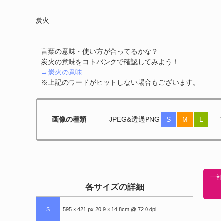
炭火
言葉の意味・使い方が合ってるかな？
炭火の意味をコトバンクで確認してみよう！
→炭火の意味
※上記のワードがヒットしない場合もございます。
画像の種類
JPEG&透過PNG
S
M
L
一部
各サイズの詳細
S
595 × 421 px 20.9 × 14.8cm @ 72.0 dpi