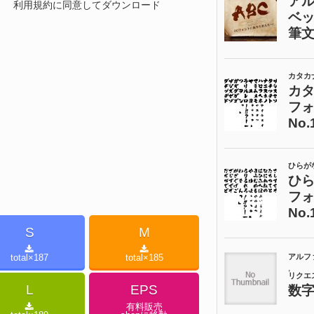
利用規約に同意してダウンロード
S
M
total×
187
total×
185
L
EPS
有料販売