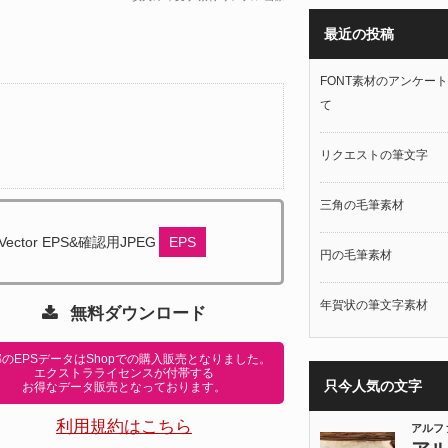
最近の投稿
FONT素材のアンケー
て
リクエストの筆文字
三角の毛筆素材
Vector EPS&確認用JPEG
EPS
円の毛筆素材
年賀状の筆文字素材
無料ダウンロード
のEPSデータはShopでの購入販売となりました。
エクストラライセンスが付帯する
只今人気の文字
お得なデータ販売となっております。
利用規約はこちら