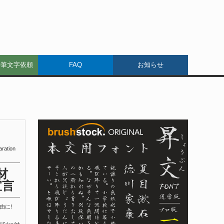
ル筆文字依頼
FAQ
お知らせ
aration
材
宣言
由に!