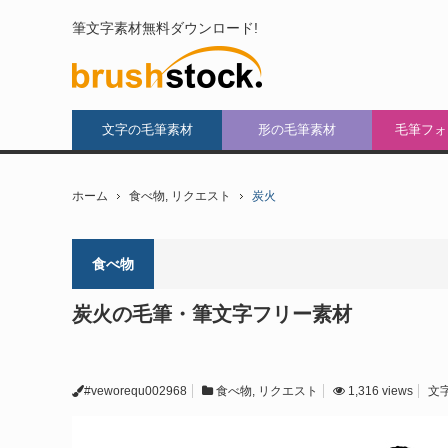
筆文字素材無料ダウンロード!
文字の毛筆素材
形の毛筆素材
毛筆フォ
ホーム
食べ物
,
リクエスト
炭火
食べ物
炭火の毛筆・筆文字フリー素材
#veworequ002968
食べ物
,
リクエスト
1,316 views
文