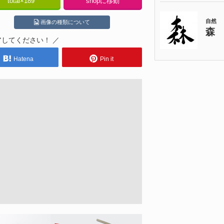
total×
189
shopに移動
画像の種類について
アしてください！ ／
Hatena
Pin it