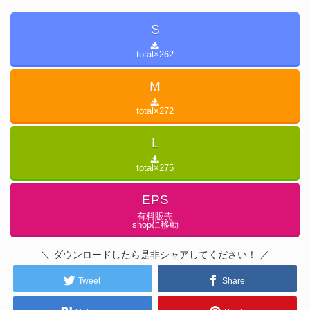
S
total×
262
M
total×
272
L
total×
275
EPS
有料販売
shopに移動
＼ ダウンロードしたら是非シャアしてください！ ／
Tweet
Share