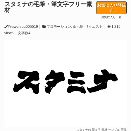
スタミナの毛筆・筆文字フリー素
お気に入り登録
材
お気に入り一覧
#veworequ005519
プロモーション
,
食べ物
,
リクエスト
1,215
views
文字数4
スタミナの 筆文字 素材 サンプル 画像