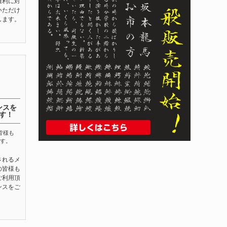
権利に対
いただけ
します。
ンスを
す！
皆様も
す。
されるメ
の皆様も
ご利用頂
ンスをご