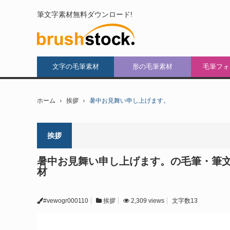
筆文字素材無料ダウンロード!
文字の毛筆素材
形の毛筆素材
毛筆フォ
ホーム
挨拶
暑中お見舞い申し上げます。
挨拶
暑中お見舞い申し上げます。の毛筆・筆
材
#vewogr000110
挨拶
2,309 views
文字数13