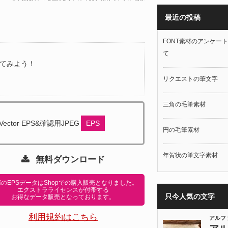
最近の投稿
FONT素材のアンケー
て
てみよう！
リクエストの筆文字
三角の毛筆素材
Vector EPS&確認用JPEG
EPS
円の毛筆素材
年賀状の筆文字素材
無料ダウンロード
のEPSデータはShopでの購入販売となりました。
エクストラライセンスが付帯する
只今人気の文字
お得なデータ販売となっております。
利用規約はこちら