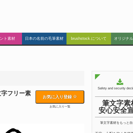
ント素材
日本の名前の毛筆素材
brushstock.について
オリジナ
Safety and security decl
文字フリー素
お気に入り登録
筆文字素
お気に入り一覧
安心安全
筆文字素材をもっと自