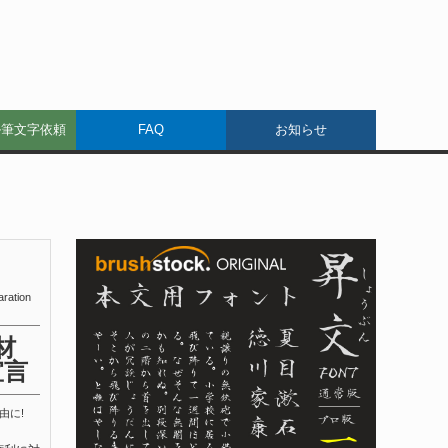
ル筆文字依頼
FAQ
お知らせ
aration
材
宣言
由に!