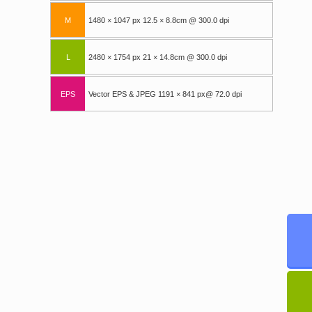
M
1480 × 1047 px 12.5 × 8.8cm @ 300.0 dpi
L
2480 × 1754 px 21 × 14.8cm @ 300.0 dpi
EPS
Vector EPS & JPEG 1191 × 841 px@ 72.0 dpi