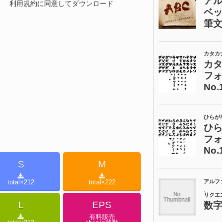
利用規約に同意してダウンロード
S
M
total×
212
total×
222
L
EPS
有料販売