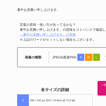
暑中お見舞い申し上げます。
言葉の意味・使い方が合ってるかな？
暑中お見舞い申し上げます。の意味をコトバンクで確認し
→暑中お見舞い申し上げます。の意味
※上記のワードがヒットしない場合もございます。
画像の種類
JPEG&透過PNG
S
M
L
一部
各サイズの詳細
S
595 × 421 px 20.9 × 14.8cm @ 72.0 dpi