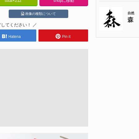
total×
212
shopに移動
画像の種類について
アしてください！ ／
Hatena
Pin it