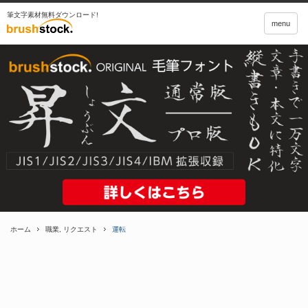
筆文字素材無料ダウンロード!
menu
ホーム
職業
,
リクエスト
運転