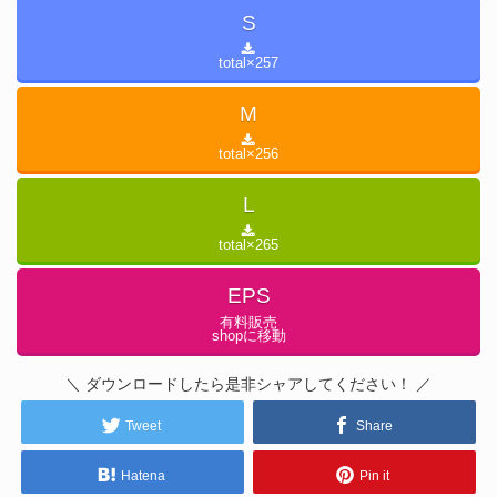
S
total×
257
M
total×
256
L
total×
265
EPS
有料販売
shopに移動
＼ ダウンロードしたら是非シャアしてください！ ／
Tweet
Share
Hatena
Pin it