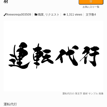
材
お気に入り一覧
#veworequ003509
職業
,
リクエスト
1,311 views
文字数4
運転代行の 筆文字 素材 サンプル 画像
運転代行