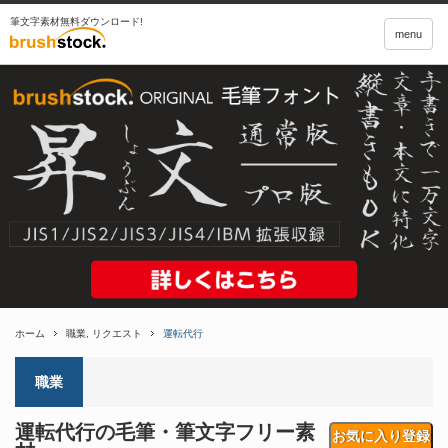
筆文字素材無料ダウンロード!
menu
ホーム
職業
,
リクエスト
運転代行
職業
運転代行の毛筆・筆文字フリー素
お気に入り登録