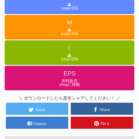
total×
253
M
total×
256
L
total×
259
EPS
有料販売
shopに移動
＼ ダウンロードしたら是非シャアしてください！ ／
Tweet
Share
Hatena
Pin it