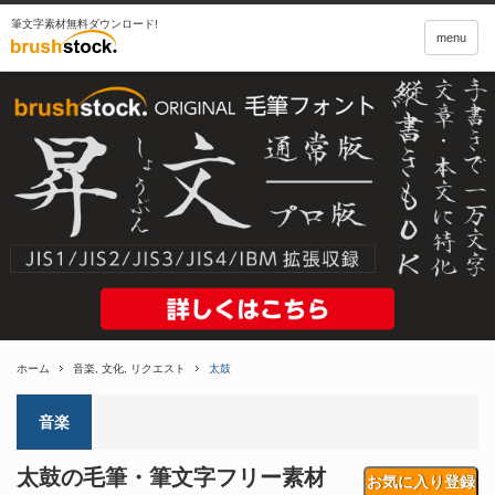
筆文字素材無料ダウンロード!
menu
ホーム
音楽
,
文化
,
リクエスト
太鼓
音楽
太鼓の毛筆・筆文字フリー素材
お気に入り登録