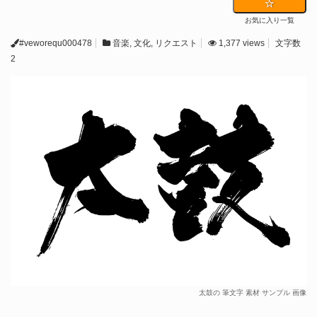
お気に入り一覧
#veworequ000478
音楽
,
文化
,
リクエスト
1,377 views
文字数
2
太鼓の 筆文字 素材 サンプル 画像