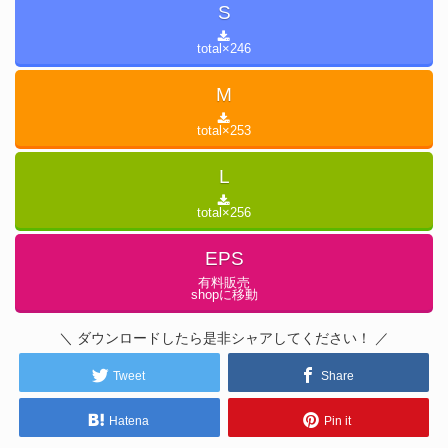
S
total×
246
M
total×
253
L
total×
256
EPS
有料販売
shopに移動
＼ ダウンロードしたら是非シャアしてください！ ／
Tweet
Share
Hatena
Pin it