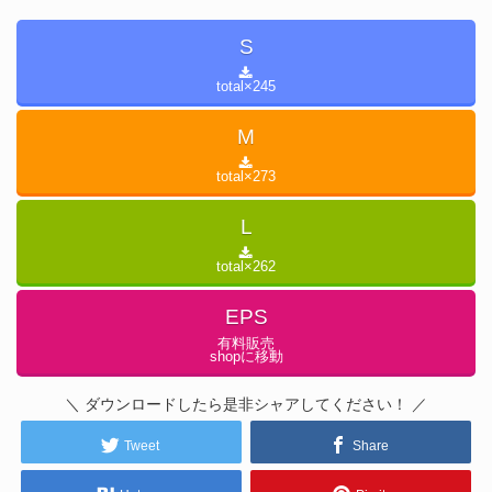
S
total×
245
M
total×
273
L
total×
262
EPS
有料販売
shopに移動
＼ ダウンロードしたら是非シャアしてください！ ／
Tweet
Share