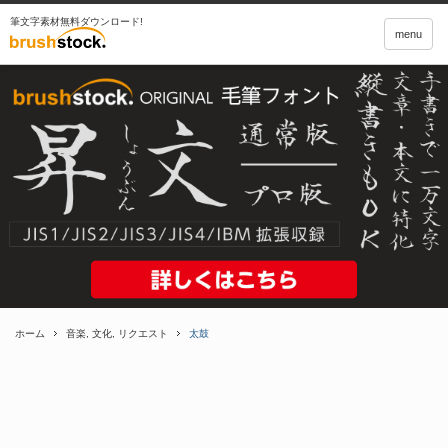
筆文字素材無料ダウンロード!
menu
ホーム
音楽
,
文化
,
リクエスト
太鼓