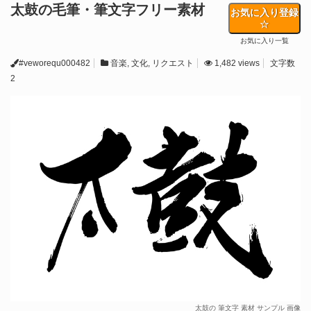
太鼓の毛筆・筆文字フリー素材
お気に入り登録
お気に入り一覧
#veworequ000482
音楽
,
文化
,
リクエスト
1,482 views
文字数
2
太鼓の 筆文字 素材 サンプル 画像