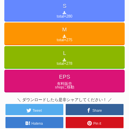
S
total×
280
M
total×
275
L
total×
278
EPS
有料販売
shopに移動
＼ ダウンロードしたら是非シャアしてください！ ／
Tweet
Share
Hatena
Pin it