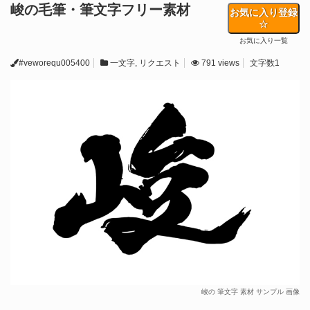
峻の毛筆・筆文字フリー素材
お気に入り登録
お気に入り一覧
#veworequ005400
一文字
,
リクエスト
791 views
文字数1
峻の 筆文字 素材 サンプル 画像