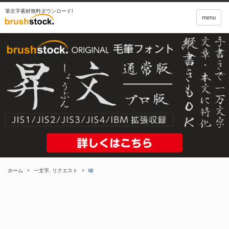
筆文字素材無料ダウンロード!
menu
ホーム
一文字
,
リクエスト
峻