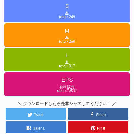
S
total×
249
M
total×
250
L
total×
317
EPS
有料販売
shopに移動
＼ ダウンロードしたら是非シャアしてください！ ／
Tweet
Share
Hatena
Pin it