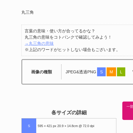
丸三角
言葉の意味・使い方が合ってるかな？
丸三角の意味をコトバンクで確認してみよう！
→丸三角の意味
※上記のワードがヒットしない場合もございます。
画像の種類
JPEG&透過PNG
S
M
L
一部
各サイズの詳細
S
595 × 421 px 20.9 × 14.8cm @ 72.0 dpi