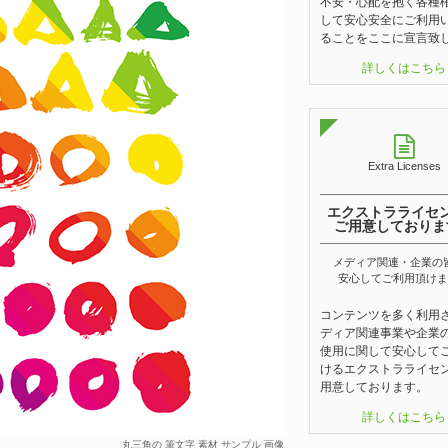
不安・心配を抱く各種
して安心安全にご利用
ることをここに宣言致
詳しくはこちら
Extra Licenses
エクストラライセ
ご用意しておりま
メディア関連・企業の
安心してご利用頂けま
コンテンツを多く利用
ディア関連事業や企業
使用に関して安心して
けるエクストラライセ
用意しております。
詳しくはこちら
丸三角の 筆文字 素材 サンプル 画像