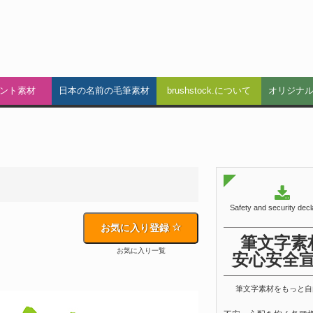
ント素材
日本の名前の毛筆素材
brushstock.について
オリジナ
Safety and security decl
お気に入り登録
筆文字素
お気に入り一覧
安心安全
筆文字素材をもっと自