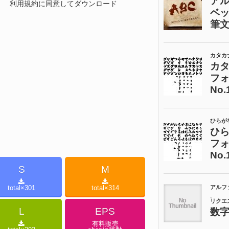
利用規約に同意してダウンロード
S
M
total×
301
total×
314
L
EPS
有料販売