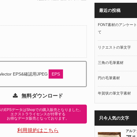
最近の投稿
FONT素材のアンケー
て
リクエストの筆文字
三角の毛筆素材
Vector EPS&確認用JPEG
EPS
円の毛筆素材
年賀状の筆文字素材
無料ダウンロード
のEPSデータはShopでの購入販売となりました。
エクストラライセンスが付帯する
只今人気の文字
お得なデータ販売となっております。
利用規約はこちら