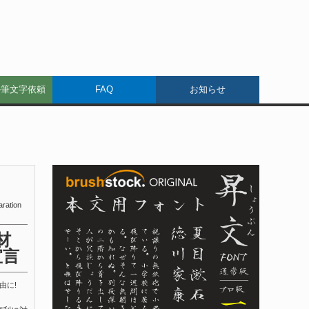
ル筆文字依頼
FAQ
お知らせ
aration
材
宣言
由に!