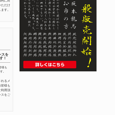
権利に対
いただけ
します。
ンスを
す！
皆様も
す。
されるメ
の皆様も
ご利用頂
ンスをご