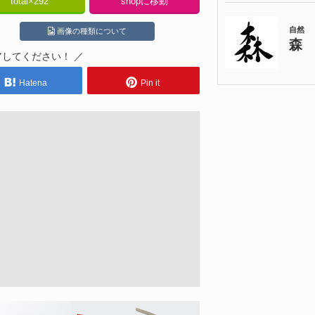
total×
292
shopに移動
画像の種類について
アしてください！ ／
Hatena
Pin it