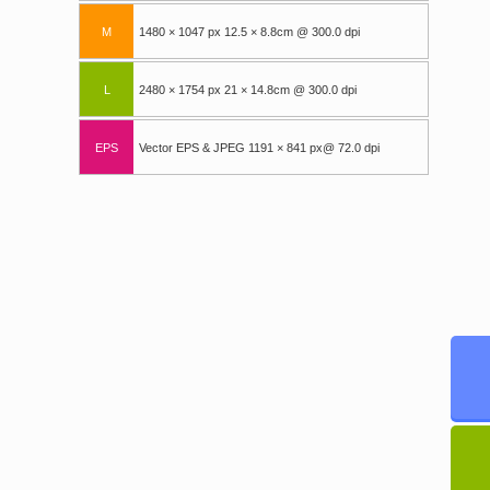
M
1480 × 1047 px 12.5 × 8.8cm @ 300.0 dpi
L
2480 × 1754 px 21 × 14.8cm @ 300.0 dpi
EPS
Vector EPS & JPEG 1191 × 841 px@ 72.0 dpi