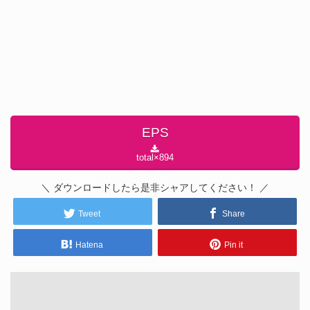
EPS
total×
894
＼ ダウンロードしたら是非シャアしてください！ ／
Tweet
Share
Hatena
Pin it