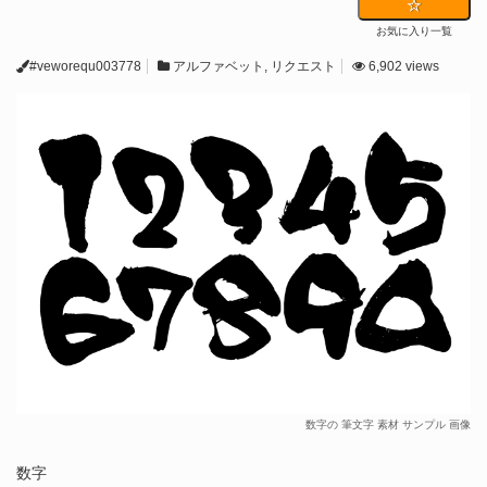
お気に入り一覧
#veworequ003778
アルファベット
,
リクエスト
6,902 views
数字の 筆文字 素材 サンプル 画像
数字