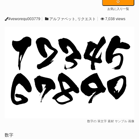
お気に入り一覧
#veworequ003779
アルファベット
,
リクエスト
7,038 views
数字の 筆文字 素材 サンプル 画像
数字