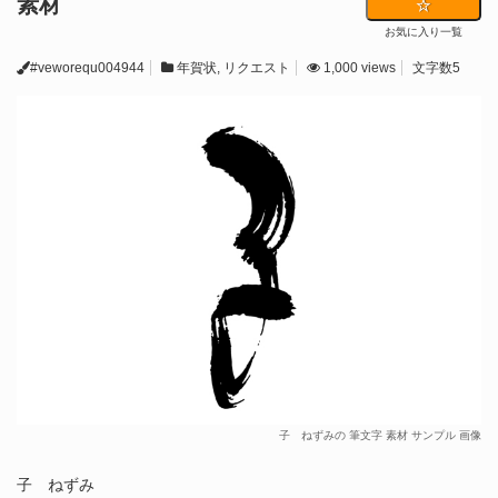
素材
お気に入り一覧
#veworequ004944
年賀状
,
リクエスト
1,000 views
文字数5
子 ねずみの 筆文字 素材 サンプル 画像
子 ねずみ