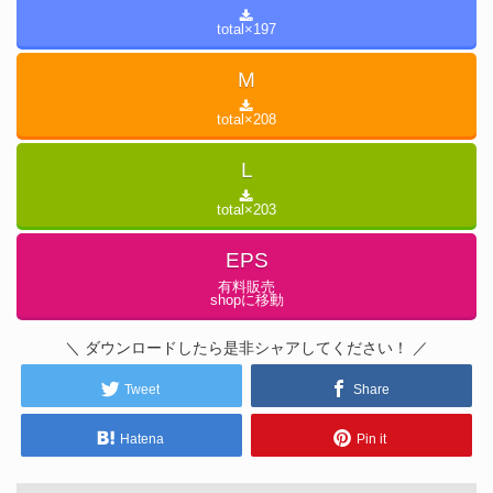
total×
197
M
total×
208
L
total×
203
EPS
有料販売
shopに移動
＼ ダウンロードしたら是非シャアしてください！ ／
Tweet
Share
Hatena
Pin it