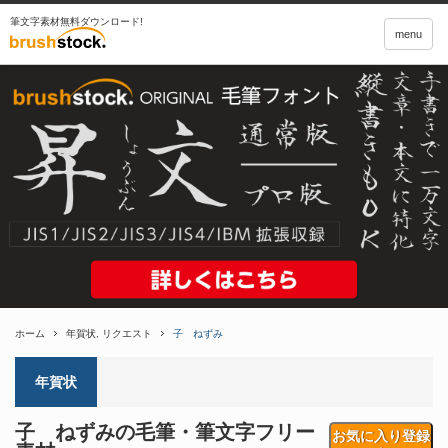
筆文字素材無料ダウンロード!
menu
ホーム
年賀状
,
リクエスト
子 ねずみ
年賀状
子 ねずみの毛筆・筆文字フリー
お気に入り登録