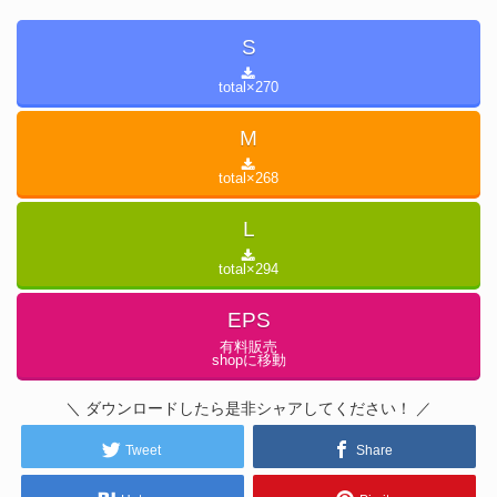
S
total×
270
M
total×
268
L
total×
294
EPS
有料販売
shopに移動
＼ ダウンロードしたら是非シャアしてください！ ／
Tweet
Share