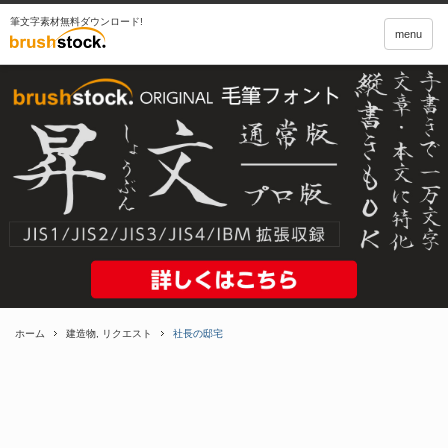
筆文字素材無料ダウンロード!
menu
ホーム
建造物
,
リクエスト
社長の邸宅