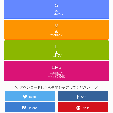
S
total×
279
M
total×
258
L
total×
275
EPS
有料販売
shopに移動
＼ ダウンロードしたら是非シャアしてください！ ／
Tweet
Share
Hatena
Pin it