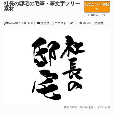
社長の邸宅の毛筆・筆文字フリー
お気に入り登録
素材
お気に入り一覧
#veworequ001468
建造物
,
リクエスト
1,618 views
文字数5
社長の邸宅の 筆文字 素材 サンプル 画像