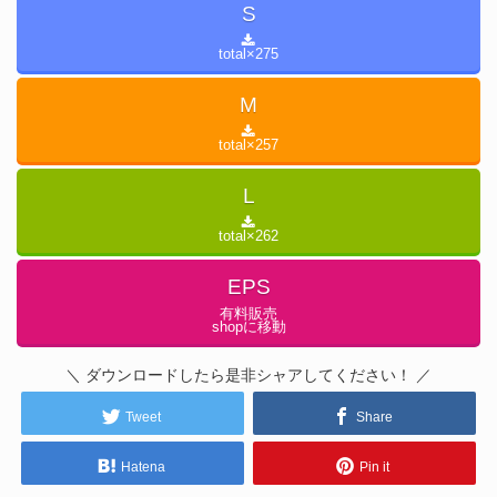
S
total×
275
M
total×
257
L
total×
262
EPS
有料販売
shopに移動
＼ ダウンロードしたら是非シャアしてください！ ／
Tweet
Share
Hatena
Pin it