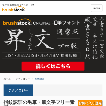
筆文字素材無料ダウンロード!
menu
ホーム
テクノロジー
指紋認証
テクノロジー
指紋認証の毛筆・筆文字フリー素
お気に入り登録