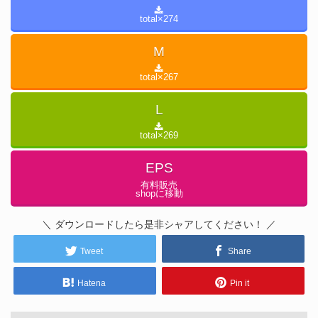
total×
274
M
total×
267
L
total×
269
EPS
有料販売
shopに移動
＼ ダウンロードしたら是非シャアしてください！ ／
Tweet
Share
Hatena
Pin it