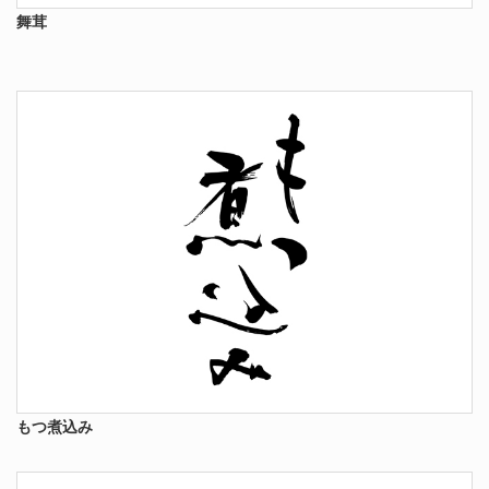
舞茸
もつ煮込み