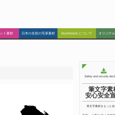
ント素材
日本の名前の毛筆素材
brushstock.について
オリジナ
Safety and security decl
筆文字素
安心安全
筆文字素材をもっと自