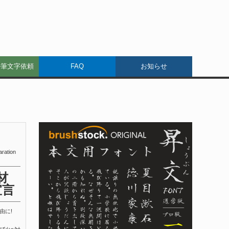
ル筆文字依頼
FAQ
お知らせ
aration
材
宣言
由に!