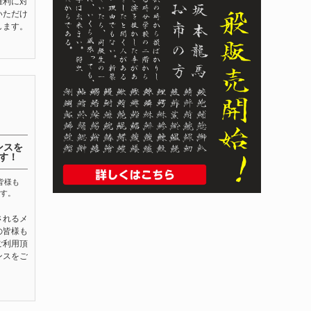
権利に対
いただけ
します。
ンスを
す！
皆様も
す。
されるメ
の皆様も
ご利用頂
ンスをご