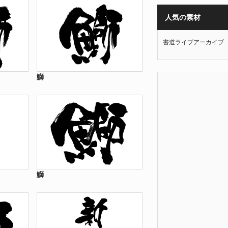
人気の素材
書道ライブアーカイブ
鰤
鰤