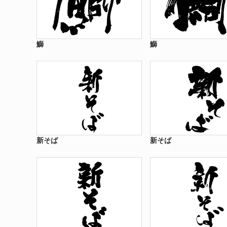
鰤
鰤
新そば
新そば