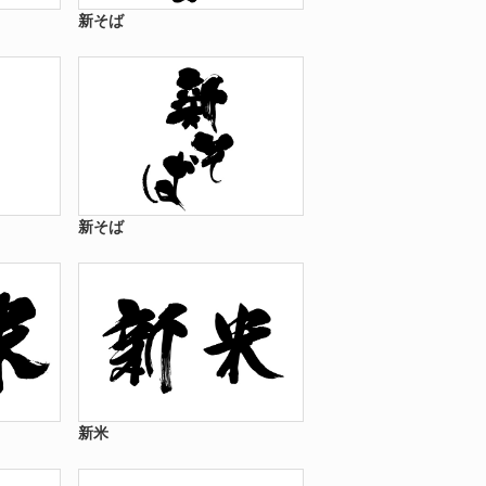
新そば
新そば
新米