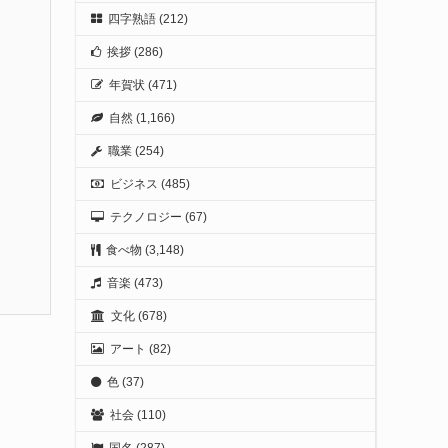
四字熟語
(212)
挨拶
(286)
年賀状
(471)
自然
(1,166)
職業
(254)
ビジネス
(485)
テクノロジー
(67)
食べ物
(3,148)
音楽
(473)
文化
(678)
アート
(82)
色
(37)
社会
(110)
国名
(287)